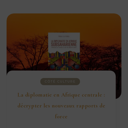
CÔTÉ CULTURE
La diplomatie en Afrique centrale :
décrypter les nouveaux rapports de
force