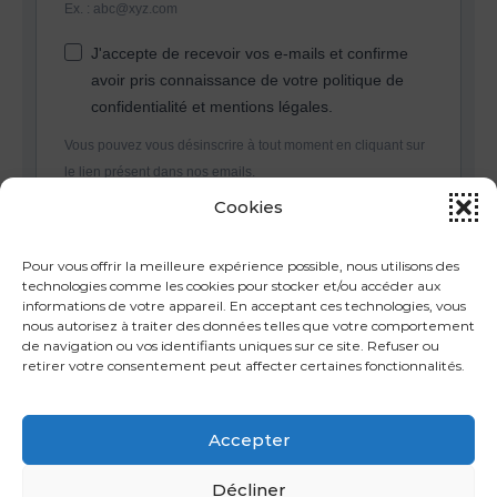
Ex. : abc@xyz.com
J'accepte de recevoir vos e-mails et confirme
avoir pris connaissance de votre politique de
confidentialité et mentions légales.
Vous pouvez vous désinscrire à tout moment en cliquant sur
le lien présent dans nos emails.
Cookies
S'INSCRIRE
Pour vous offrir la meilleure expérience possible, nous utilisons des
technologies comme les cookies pour stocker et/ou accéder aux
informations de votre appareil. En acceptant ces technologies, vous
nous autorisez à traiter des données telles que votre comportement
de navigation ou vos identifiants uniques sur ce site. Refuser ou
retirer votre consentement peut affecter certaines fonctionnalités.
Accepter
Décliner