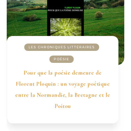
LES CHRONIQUES LITTÉRAIRES
POÉSIE
Pour que la poésie demeure de
Florent Ploquin : un voyage poétique
entre la Normandie, la Bretagne et le
Poitou