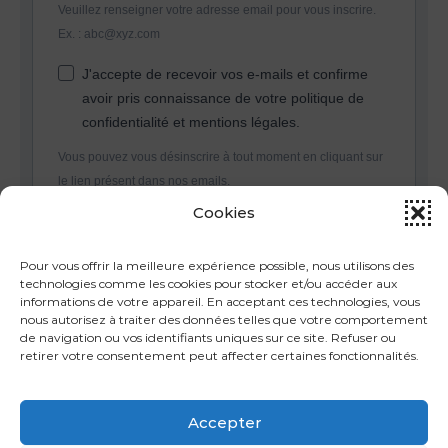
Veuillez renseigner votre adresse email pour vous inscrire.
Ex. : abc@xyz.com
J'accepte de recevoir vos e-mails et confirme
avoir pris connaissance de votre politique de
confidentialité et mentions légales.
Vous pouvez vous désinscrire à tout moment en cliquant sur
le lien présent dans nos emails.
Cookies
S'INSCRIRE
Pour vous offrir la meilleure expérience possible, nous utilisons des
technologies comme les cookies pour stocker et/ou accéder aux
informations de votre appareil. En acceptant ces technologies, vous
nous autorisez à traiter des données telles que votre comportement
de navigation ou vos identifiants uniques sur ce site. Refuser ou
retirer votre consentement peut affecter certaines fonctionnalités.
Accepter