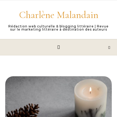
Skip to content
Charlène Malandain
Rédaction web culturelle & blogging littéraire | Revue
sur le marketing littéraire à destination des auteurs