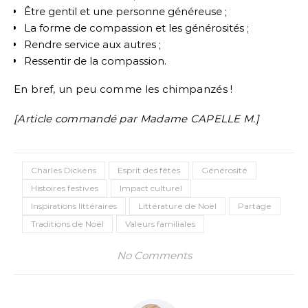
Être gentil et une personne généreuse ;
La forme de compassion et les générosités ;
Rendre service aux autres ;
Ressentir de la compassion.
En bref, un peu comme les chimpanzés !
[Article commandé par Madame CAPELLE M.]
Charles Dickens
Esprit des fêtes
Générosité
Histoires festives
Impact culturel
Inspirations littéraires
Littérature de Noël
Partage
Traditions de Noël
Valeurs familiales
No Comments