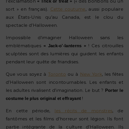
l’exclamation
(« des bonbons ou un
« Trick or treat »
sort » en français).
Cette coutume
, aussi populaire
aux États-Unis qu’au Canada, est le clou du
spectacle d’Halloween.
Impossible d’imaginer Halloween sans les
emblématiques
! Ces citrouilles
« Jack-o’-lanterns »
sculptées sont des lumières qui guident les enfants
pendant leur quête de friandises.
Que vous soyez à
Toronto
ou à
New York
, les fêtes
d’Halloween sont incontournables. Les enfants et
les adultes rivalisent d’imagination. Le but ?
Porter le
!
costume le plus original et effrayant
En cette période,
les récits de monstres
, de
fantômes et les films d’horreur sont légion. Ils font
partie intégrante de la culture d’Halloween. Ils