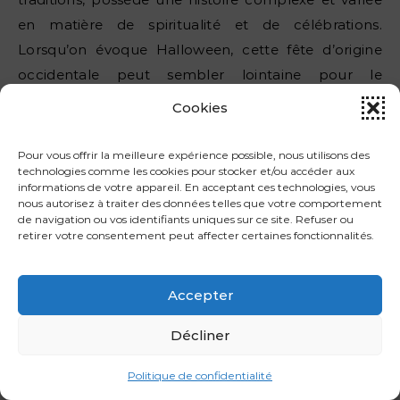
en matière de spiritualité et de célébrations.
Lorsqu’on évoque Halloween, cette fête d’origine
occidentale peut sembler lointaine pour le
continent africain. Toutefois, avec la mondialisation
Cookies
et l’échange culturel, certaines régions d’Afrique
commencent à adopter des éléments d’Halloween,
Pour vous offrir la meilleure expérience possible, nous utilisons des
technologies comme les cookies pour stocker et/ou accéder aux
tout en conservant leurs propres traditions
informations de votre appareil. En acceptant ces technologies, vous
ancestrales. Explorons ensemble les nuances
nous autorisez à traiter des données telles que votre comportement
de navigation ou vos identifiants uniques sur ce site. Refuser ou
d’Halloween sur ce continent aux mille visages !
retirer votre consentement peut affecter certaines fonctionnalités.
Dans les villes cosmopolites comme Johannesburg,
Le Caire, Nairobi et Lagos, l’influence occidentale est
Accepter
plus palpable. Les soirées d’Halloween, souvent
Décliner
inspirées des films et des séries, sont de plus en plus
courantes, en particulier parmi la jeunesse urbaine
Politique de confidentialité
et les communautés expatriées.