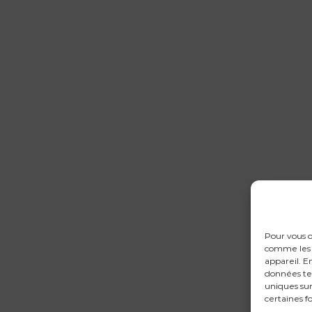
Pour vous o
comme les c
appareil. E
données te
uniques sur
certaines f