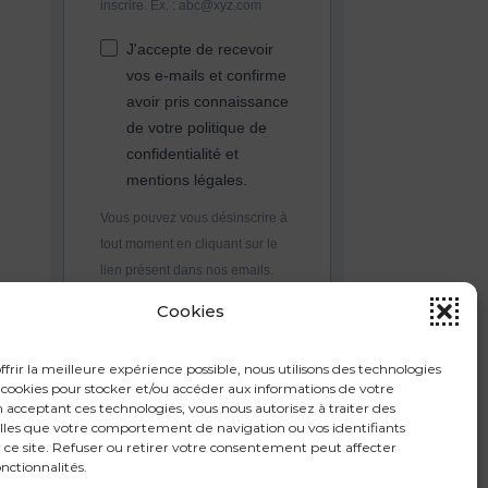
inscrire. Ex. : abc@xyz.com
J'accepte de recevoir
vos e-mails et confirme
avoir pris connaissance
de votre politique de
confidentialité et
mentions légales.
Vous pouvez vous désinscrire à
tout moment en cliquant sur le
lien présent dans nos emails.
Cookies
S'INSCRIRE
ffrir la meilleure expérience possible, nous utilisons des technologies
ookies pour stocker et/ou accéder aux informations de votre
n acceptant ces technologies, vous nous autorisez à traiter des
lles que votre comportement de navigation ou vos identifiants
 ce site. Refuser ou retirer votre consentement peut affecter
onctionnalités.