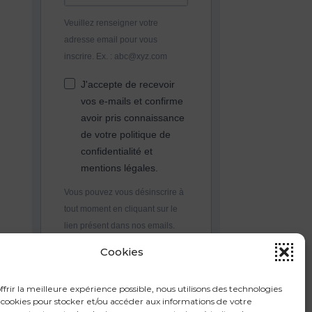
Veuillez renseigner votre
adresse email pour vous
inscrire. Ex. : abc@xyz.com
J'accepte de recevoir
vos e-mails et confirme
avoir pris connaissance
de votre politique de
confidentialité et
mentions légales.
Vous pouvez vous désinscrire à
tout moment en cliquant sur le
lien présent dans nos emails.
Cookies
S'INSCRIRE
ffrir la meilleure expérience possible, nous utilisons des technologies
ookies pour stocker et/ou accéder aux informations de votre