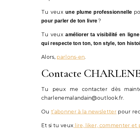
Tu veux
po
une plume professionnelle
?
pour parler de ton livre
Tu veux
améliorer ta visibilité en lig
qui respecte ton ton, ton style, ton histo
Alors,
parlons-en
.
Contacte CHARLEN
Tu peux me contacter dès mainte
charlenemalandain@outlook.fr.
Ou
t’abonner à la newsletter
pour rec
Et si tu veux
lire, liker, commenter et 