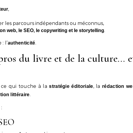
,
teur
iser les parcours indépendants ou méconnus,
.
n web, le SEO, le copywriting et le storytelling
: l’
.
authenticité
pros du livre et de la culture… e
 ce qui touche à la
, la
stratégie éditoriale
rédaction w
.
ion littéraire
:
 SEO