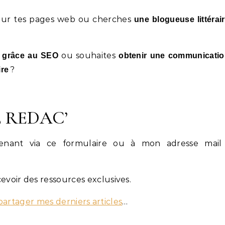
ur tes pages web ou cherches
une blogueuse littérai
ou souhaites
ne grâce au SEO
obtenir une communicati
?
ire
E REDAC’
nant via ce formulaire ou à mon adresse mail 
evoir des ressources exclusives.
partager mes derniers articles
…