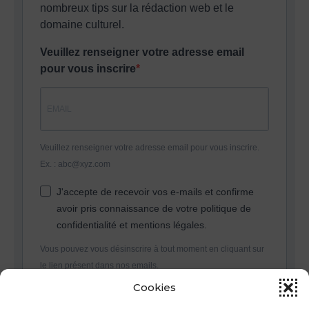
nombreux tips sur la rédaction web et le
domaine culturel.
Veuillez renseigner votre adresse email
pour vous inscrire
Veuillez renseigner votre adresse email pour vous inscrire.
Ex. : abc@xyz.com
J'accepte de recevoir vos e-mails et confirme
avoir pris connaissance de votre politique de
confidentialité et mentions légales.
Vous pouvez vous désinscrire à tout moment en cliquant sur
le lien présent dans nos emails.
Cookies
S'INSCRIRE