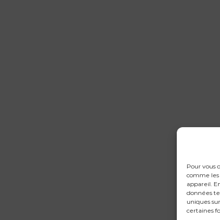
Pour vous o
comme les c
appareil. E
données te
uniques sur
certaines f