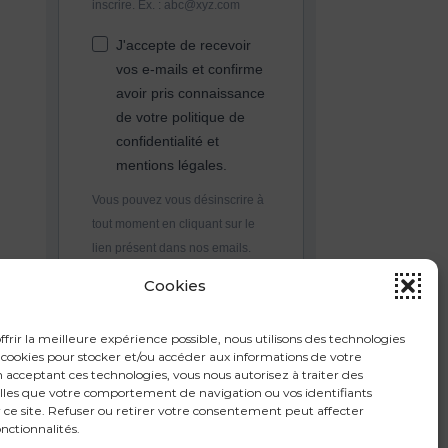
inscrire. Ex. : abc@xyz.com
J'accepte de recevoir
vos e-mails et confirme
avoir pris connaissance
de votre politique de
confidentialité et
mentions légales.
Vous pouvez vous désinscrire à
tout moment en cliquant sur le
lien présent dans nos emails.
Cookies
S'INSCRIRE
ffrir la meilleure expérience possible, nous utilisons des technologies
ookies pour stocker et/ou accéder aux informations de votre
n acceptant ces technologies, vous nous autorisez à traiter des
lles que votre comportement de navigation ou vos identifiants
 ce site. Refuser ou retirer votre consentement peut affecter
onctionnalités.