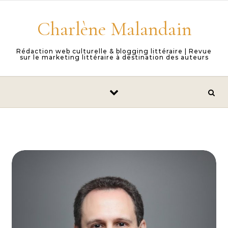
Skip to content
Charlène Malandain
Rédaction web culturelle & blogging littéraire | Revue
sur le marketing littéraire à destination des auteurs