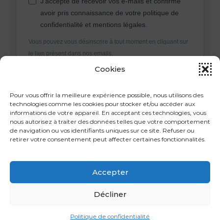
J'accepte de recevoir vos e-mails et confirme
avoir pris connaissance de votre politique de
confidentialité et mentions légales.
Vous pouvez vous désinscrire à tout moment en cliquant sur
le lien présent dans nos emails.
Cookies
S'INSCRIRE
Pour vous offrir la meilleure expérience possible, nous utilisons des
technologies comme les cookies pour stocker et/ou accéder aux
informations de votre appareil. En acceptant ces technologies, vous
nous autorisez à traiter des données telles que votre comportement
de navigation ou vos identifiants uniques sur ce site. Refuser ou
retirer votre consentement peut affecter certaines fonctionnalités.
Accepter
Décliner
2026 Charlène Malandain - Tous droits réservés
Graceful Theme by
Optima Themes
Politique de confidentialité