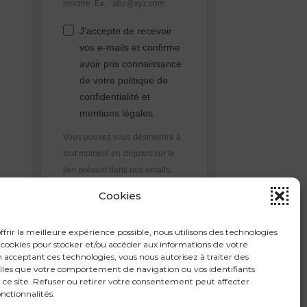
inscrire. Ex. : abc@xyz.com
J'accepte de recevoir
vos e-mails et confirme
avoir pris connaissance
de votre politique de
confidentialité et
mentions légales.
Vous pouvez vous désinscrire à
tout moment en cliquant sur le
lien présent dans nos emails.
Cookies
S'INSCRIRE
ffrir la meilleure expérience possible, nous utilisons des technologies
ookies pour stocker et/ou accéder aux informations de votre
n acceptant ces technologies, vous nous autorisez à traiter des
lles que votre comportement de navigation ou vos identifiants
 ce site. Refuser ou retirer votre consentement peut affecter
onctionnalités.