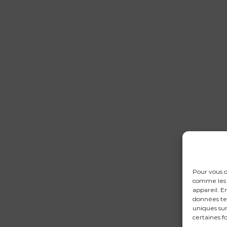
Pour vous o
comme les c
appareil. E
données te
uniques sur
certaines f