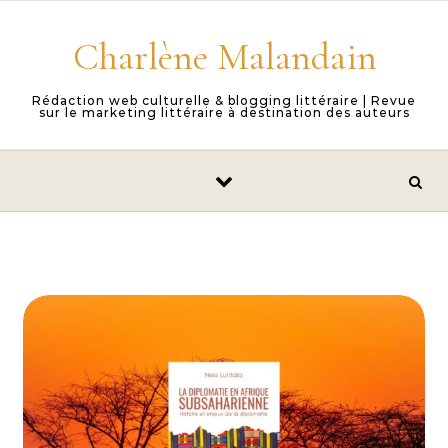
Skip to content
Charlène Malandain
Rédaction web culturelle & blogging littéraire | Revue
sur le marketing littéraire à destination des auteurs