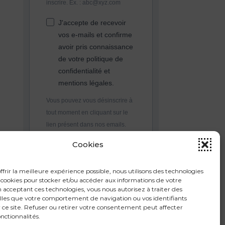
inscrire. Ex. : abc@xyz.com
J'accepte de recevoir
vos e-mails et confirme
avoir pris connaissance
de votre politique de
confidentialité et
mentions légales.
Vous pouvez vous désinscrire à
tout moment en cliquant sur le
lien présent dans nos emails.
Cookies
S'INSCRIRE
ffrir la meilleure expérience possible, nous utilisons des technologies
ookies pour stocker et/ou accéder aux informations de votre
n acceptant ces technologies, vous nous autorisez à traiter des
lles que votre comportement de navigation ou vos identifiants
 ce site. Refuser ou retirer votre consentement peut affecter
onctionnalités.