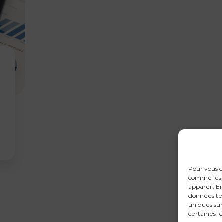
Pour vous o
comme les c
appareil. E
données te
uniques sur
certaines f