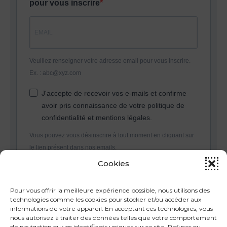
pour vous inscrire
Veuillez renseigner votre adresse email pour vous inscrire.
Ex. : abc@xyz.com
J'accepte de recevoir vos e-mails et confirme
avoir pris connaissance de votre politique de
confidentialité et mentions légales.
Vous pouvez vous désinscrire à tout moment en cliquant sur
le lien présent dans nos emails.
Cookies
S'INSCRIRE
Pour vous offrir la meilleure expérience possible, nous utilisons des
technologies comme les cookies pour stocker et/ou accéder aux
informations de votre appareil. En acceptant ces technologies, vous
nous autorisez à traiter des données telles que votre comportement
de navigation ou vos identifiants uniques sur ce site. Refuser ou