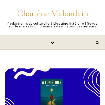
Skip to content
Charlène Malandain
Rédaction web culturelle & blogging littéraire | Revue
sur le marketing littéraire à destination des auteurs