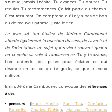
sinueux, jamais linéaire. Tu avances. Tu doutes. Tu
recules. Tu recommences. Ça fait partie du chemin.
C’est rassurant. On comprend qu’il n’y a pas de bon
ou de mauvais rythme : juste le tien.
Le livre «
À ton
étoile
» de J
ér
ôme Cambounet
aborde
également la question du sens, de l
’avenir et
de l
’orientation, un sujet qui revient souvent quand
on cherche sa voie
à l
’adolescence.
Tu y trouveras,
bien entendu, des pistes pour éclairer ce qui
résonne en toi, ce qui te guide, ce que tu veux
cultiver.
Enfin, Jérôme Cambounet convoque des
références
:
à des
(
Marc Aurèle
,
Sun Tzu
,
Confucius
,
penseurs
Bouddha
,
Charles Duhigg
,
Marshall Rosenberg
,