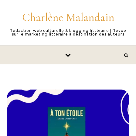
Skip to content
Charlène Malandain
Rédaction web culturelle & blogging littéraire | Revue
sur le marketing littéraire à destination des auteurs