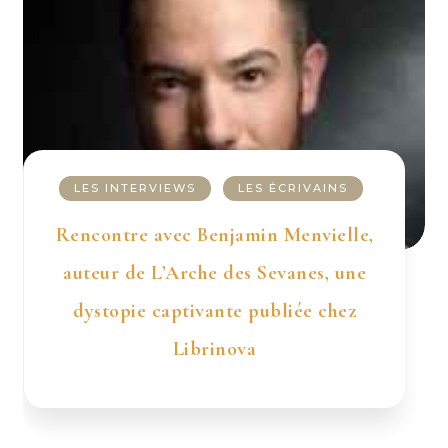
LES INTERVIEWS
LES ÉCRIVAINS
Rencontre avec Benjamin Menvielle,
auteur de L’Arche des Sevanes, une
dystopie captivante publiée chez
Librinova