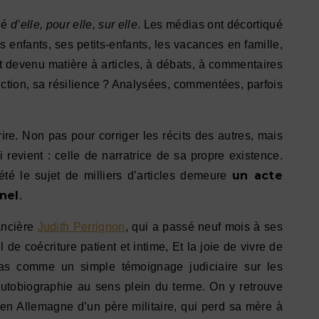
lé
d’elle, pour elle, sur elle
. Les médias ont décortiqué
 enfants, ses petits-enfants, les vacances en famille,
st devenu matière à articles, à débats, à commentaires
uction, sa résilience ? Analysées, commentées, parfois
ire. Non pas pour corriger les récits des autres, mais
i revient : celle de narratrice de sa propre existence.
un acte
té le sujet de milliers d’articles demeure
nel
.
ancière
Judith Perrignon
, qui a passé neuf mois à ses
l de coécriture patient et intime, Et la joie de vivre de
pas comme un simple témoignage judiciaire sur les
autobiographie au sens plein du terme. On y retrouve
en Allemagne d’un père militaire, qui perd sa mère à