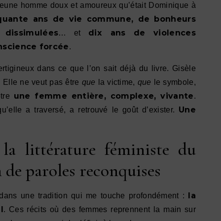
e jeune homme doux et amoureux qu’était Dominique à
quante ans de vie commune, de bonheurs
 dissimulées
dix ans de violences
… et
onscience forcée
.
ertigineux dans ce que l’on sait déjà du livre. Gisèle
. Elle ne veut pas être
que
la victime,
que
le symbole,
une femme entière, complexe, vivante
être
.
Une
’elle a traversé, a retrouvé le goût d’exister.
 la littérature féministe du
on de paroles reconquises
la
it dans une tradition qui me touche profondément :
l
. Ces récits où des femmes reprennent la main sur