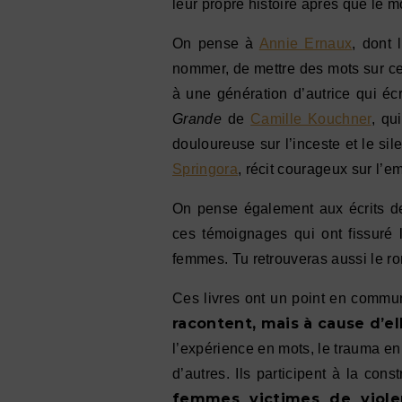
leur propre histoire après que le m
On pense à
Annie Ernaux
, dont 
nommer, de mettre des mots sur ce q
à une génération d’autrice qui éc
Grande
de
Camille Kouchner
, qu
douloureuse sur l’inceste et le si
Springora
, récit courageux sur l’e
On pense également aux écrits 
ces témoignages qui ont fissuré 
femmes. Tu retrouveras aussi le 
Ces livres ont un point en commun
racontent, mais à cause d’el
l’expérience en mots, le trauma en
d’autres. Ils participent à la const
femmes victimes de violen