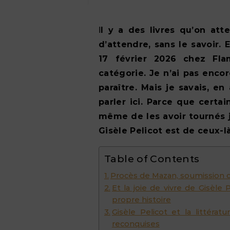
Il y a des livres qu’on attend. Et il y a des livres qu’on avait besoin
d’attendre, sans le savoir. E
17 février 2026 chez Fla
catégorie. Je n’ai pas encor
paraître. Mais je savais, e
parler ici. Parce que certai
même de les avoir tournés 
Gisèle Pelicot est de ceux-là
Table of Contents
Procès de Mazan, soumission ch
Et la joie de vivre de Gisèle
propre histoire
Gisèle Pelicot et la littérat
reconquises