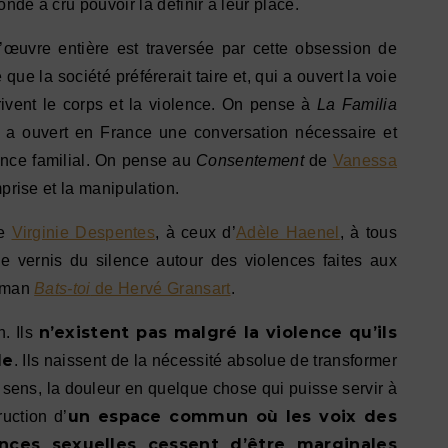
onde a cru pouvoir la définir à leur place.
l’œuvre entière est traversée par cette obsession de
ue la société préférerait taire et, qui a ouvert la voie
rivent le corps et la violence. On pense à
La Familia
i a ouvert en France une conversation nécessaire et
lence familial. On pense au
Consentement
de
Vanessa
mprise et la manipulation.
de
Virginie Despentes
, à ceux d’
Adèle Haenel
, à tous
le vernis du silence autour des violences faites aux
roman
Bats-toi
de Hervé Gransart
.
n’existent pas malgré la violence qu’ils
. Ils
le
. Ils naissent de la nécessité absolue de transformer
 sens, la douleur en quelque chose qui puisse servir à
un espace commun où les voix des
ruction d’
ces sexuelles cessent d’être marginales