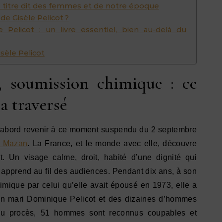
e ce titre dit des femmes et de notre époque
 de Gisèle Pelicot ?
e Pelicot : un livre essentiel, bien au-delà du
isèle Pelicot
 soumission chimique : ce
 a traversé
 d’abord revenir à ce moment suspendu du 2 septembre
e Mazan
. La France, et le monde avec elle, découvre
t. Un visage calme, droit, habité d’une dignité qui
 apprend au fil des audiences. Pendant dix ans, à son
mique par celui qu’elle avait épousé en 1973, elle a
son mari Dominique Pelicot et des dizaines d’hommes
e du procès, 51 hommes sont reconnus coupables et