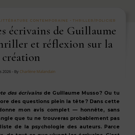
-
LITTÉRATURE CONTEMPORAINE
THRILLER/POLICIER
des écrivains de Guillaume
riller et réflexion sur la
création
s 2026
- By
Charlène Malandain
ète des écrivains
de Guillaume Musso ? Ou tu
core des questions plein la tête ? Dans cette
te donne mon avis complet — honnête, sans
n angle que tu ne trouveras probablement pas
ialiste de la psychologie des auteurs. Parce