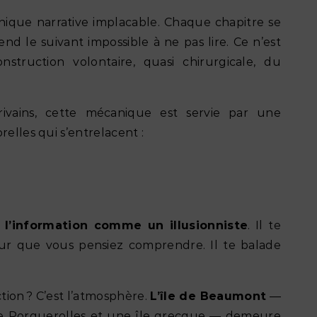
que narrative implacable. Chaque chapitre se
nd le suivant impossible à ne pas lire. Ce n’est
struction volontaire, quasi chirurgicale, du
ivains, cette mécanique est servie par une
relles qui s’entrelacent :
l’information comme un illusionniste
. Il te
our que vous pensiez comprendre. Il te balade
tion ? C’est l’atmosphère.
L’île de Beaumont
—
re Porquerolles et une île grecque — demeure