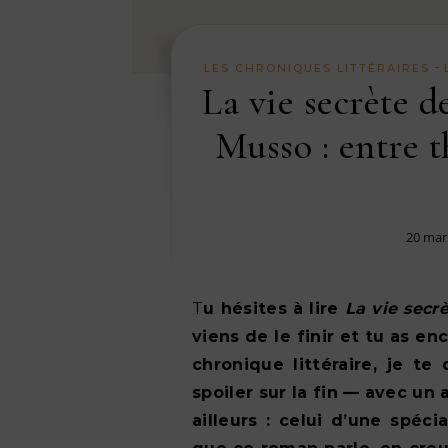
-
LES CHRONIQUES LITTÉRAIRES
La vie secrète 
Musso : entre th
20 mar
Tu hésites à lire
La vie secr
viens de le finir et tu as en
chronique littéraire, je 
spoiler sur la fin — avec u
ailleurs : celui d’une spéc