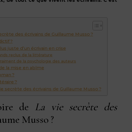
, de tout ce que vivent les écrivains. C’est
 secrète des écrivains de Guillaume Musso ?
ctif ?
lus juste d’un écrivain en crise
ds reclus de la littérature
raiment de la psychologie des auteurs
e de la mise en abîme
roman ?
éraire ?
ie secrète des écrivains de Guillaume Musso ?
toire de
La vie secrète des
aume Musso ?