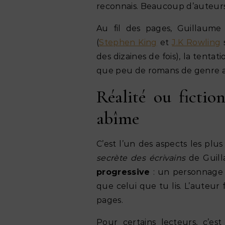
reconnais. Beaucoup d’auteurs 
Au fil des pages, Guillaum
(
Stephen King
et
J.K Rowling
des dizaines de fois), la tentati
que peu de romans de genre 
Réalité ou fictio
abîme
C’est l’un des aspects les plu
secrète des écrivains
de Guill
progressive
: un personnage 
que celui que tu lis. L’auteur
pages.
Pour certains lecteurs, c’est