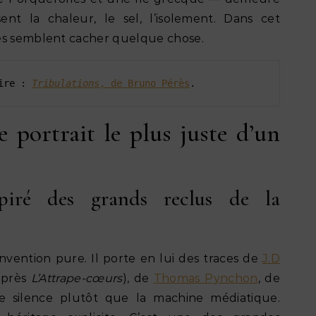
ent la chaleur, le sel, l’isolement. Dans cet
es semblent cacher quelque chose.
ire : 
Tribulations
, de Bruno Pérès
. 
 portrait le plus juste d’un
piré des grands reclus de la
nvention pure. Il porte en lui des traces de
J.D
après
L’Attrape-cœurs
), de
Thomas Pynchon
, de
 le silence plutôt que la machine médiatique.