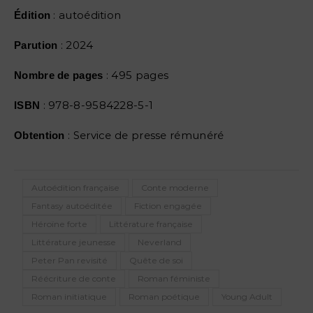
: autoédition
Édition
: 2024
Parution
: 495 pages
Nombre de pages
: 978-8-9584228-5-1
ISBN
: Service de presse rémunéré
Obtention
Autoédition française
Conte moderne
Fantasy autoéditée
Fiction engagée
Héroïne forte
Littérature française
Littérature jeunesse
Neverland
Peter Pan revisité
Quête de soi
Réécriture de conte
Roman féministe
Roman initiatique
Roman poétique
Young Adult