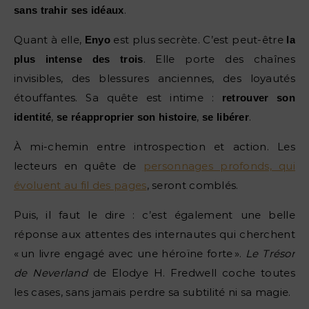
.
sans trahir ses idéaux
Quant à elle,
est plus secrète. C’est peut-être
Enyo
la
. Elle porte des chaînes
plus intense des trois
invisibles, des blessures anciennes, des loyautés
étouffantes. Sa quête est intime :
retrouver son
,
,
.
identité
se réapproprier son histoire
se libérer
À mi-chemin entre introspection et action. Les
lecteurs en quête de
personnages profonds, qui
évoluent au fil des pages
, seront comblés.
Puis, il faut le dire : c’est également une belle
réponse aux attentes des internautes qui cherchent
« un livre engagé avec une héroïne forte ».
Le Trésor
de Neverland
de Elodye H. Fredwell coche toutes
les cases, sans jamais perdre sa subtilité ni sa magie.