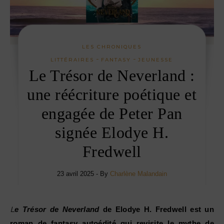
LES CHRONIQUES
-
-
LITTÉRAIRES
FANTASY
JEUNESSE
Le Trésor de Neverland :
une réécriture poétique et
engagée de Peter Pan
signée Elodye H.
Fredwell
23 avril 2025
- By
Charlène Malandain
Le Trésor de Neverland
de Elodye H. Fredwell est un
roman de fantasy autoédité qui revisite le mythe de