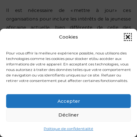
Il est nécessaire de « mettre à jour » ces
organisations pour inclure les intérêts de la jeunesse
africaine actuelle, bien différente de celle des
années 1960. Ces institutions doivent refléter les
Cookies
évolutions sociales et politiques du continent pour
réellement soutenir son développement.
Pour vous offrir la meilleure expérience possible, nous utilisons des
technologies comme les cookies pour stocker et/ou accéder aux
informations de votre appareil. En acceptant ces technologies, vous
Une collaboration réussie avec l’Afrique exige des
nous autorisez à traiter des données telles que votre comportement
organisations capables de
répondre aux besoins
de navigation ou vos identifiants uniques sur ce site. Refuser ou
retirer votre consentement peut affecter certaines fonctionnalités.
réels des populations locales
. Ignorer ces réalités
freine l’efficacité des coopérations internationales,
qui devraient viser des solutions adaptées aux défis
Accepter
contemporains du continent.
Décliner
Les projets et le processus
Politique de confidentialité