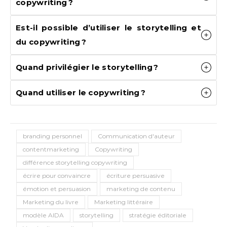
copywriting ?
Est-il possible d’utiliser le storytelling et
du copywriting ?
Quand privilégier le storytelling ?
Quand utiliser le copywriting ?
branding personnel
Communication d'auteur
contentmarketing
Copywriting
différence storytelling copywriting
écrire pour convaincre
écriture persuasive
émotion et persuasion
marketing de contenu
Marketing du livre
Marketing littéraire
modèle AIDA
storytelling
stratégie éditoriale